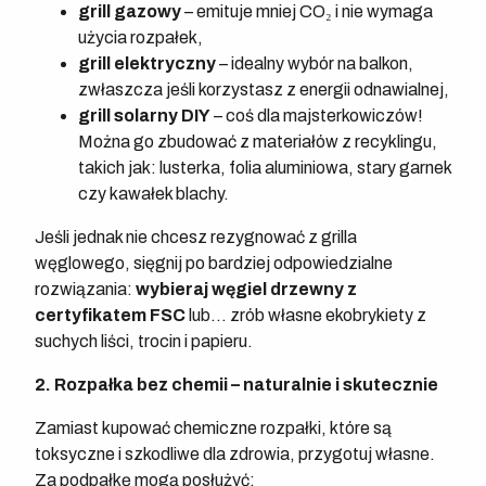
grill gazowy
– emituje mniej CO₂ i nie wymaga
użycia rozpałek,
grill elektryczny
– idealny wybór na balkon,
zwłaszcza jeśli korzystasz z energii odnawialnej,
grill solarny DIY
– coś dla majsterkowiczów!
Można go zbudować z materiałów z recyklingu,
takich jak: lusterka, folia aluminiowa, stary garnek
czy kawałek blachy.
Jeśli jednak nie chcesz rezygnować z grilla
węglowego, sięgnij po bardziej odpowiedzialne
rozwiązania:
wybieraj węgiel drzewny z
certyfikatem FSC
lub… zrób własne ekobrykiety z
suchych liści, trocin i papieru.
2. Rozpałka bez chemii – naturalnie i skutecznie
Zamiast kupować chemiczne rozpałki, które są
toksyczne i szkodliwe dla zdrowia, przygotuj własne.
Za podpałkę mogą posłużyć: