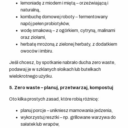
lemoniadę z miodem i miętą – orzeźwiającą i
naturalną,
kombuchę domowej roboty – fermentowany
napój pełen probiotyków,
wodę smakową – z ogórkiem, cytryną, malinami
oraz ziołami,
herbatę mrożoną z zielonej herbaty, z dodatkiem
owoców i imbiru.
Jeśli chcesz, by spotkanie nabrało ducha zero waste,
podawaj je w szklanych słoikach lub butelkach
wielokrotnego użytku.
5. Zero waste – planuj, przetwarzaj, kompostuj
Oto kilka prostych zasad, które robią różnicę:
planuj porcje – unikniesz marnowania jedzenia,
wykorzystuj resztki – np. grillowane warzywa do
sałatek lub wrapów,