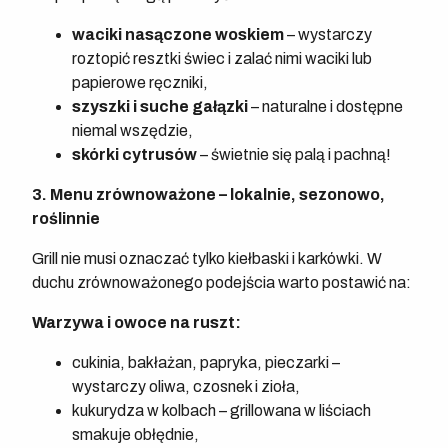
waciki nasączone woskiem
– wystarczy
roztopić resztki świec i zalać nimi waciki lub
papierowe ręczniki,
szyszki i suche gałązki
– naturalne i dostępne
niemal wszędzie,
skórki cytrusów
– świetnie się palą i pachną!
3. Menu zrównoważone – lokalnie, sezonowo,
roślinnie
Grill nie musi oznaczać tylko kiełbaski i karkówki. W
duchu zrównoważonego podejścia warto postawić na:
Warzywa i owoce na ruszt:
cukinia, bakłażan, papryka, pieczarki –
wystarczy oliwa, czosnek i zioła,
kukurydza w kolbach – grillowana w liściach
smakuje obłędnie,