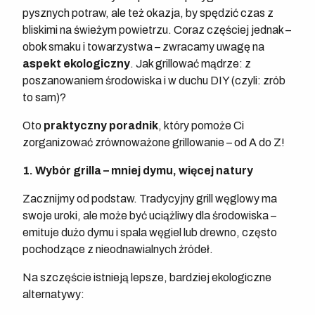
pysznych potraw, ale też okazja, by spędzić czas z
bliskimi na świeżym powietrzu. Coraz częściej jednak –
obok smaku i towarzystwa – zwracamy uwagę na
aspekt ekologiczny
. Jak grillować mądrze: z
poszanowaniem środowiska i w duchu DIY (czyli: zrób
to sam)?
Oto
praktyczny poradnik
, który pomoże Ci
zorganizować zrównoważone grillowanie – od A do Z!
1. Wybór grilla – mniej dymu, więcej natury
Zacznijmy od podstaw. Tradycyjny grill węglowy ma
swoje uroki, ale może być uciążliwy dla środowiska –
emituje dużo dymu i spala węgiel lub drewno, często
pochodzące z nieodnawialnych źródeł.
Na szczęście istnieją lepsze, bardziej ekologiczne
alternatywy: