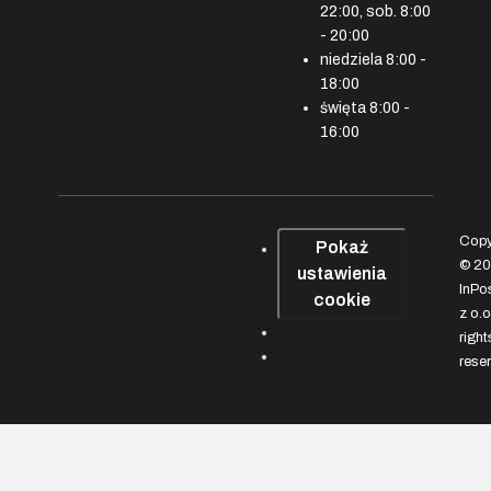
22:00, sob. 8:00
- 20:00
niedziela 8:00 -
18:00
święta 8:00 -
16:00
Copy
Pokaż
© 2
ustawienia
InPos
, link otworzy się w nowym oknie
, link otworzy się w nowym oknie
, link otworzy się w nowym okn
, link otworzy się w nowym 
, link otworzy się w now
cookie
z o.o
Polityka Cookies
right
Polityka
rese
Prywatności