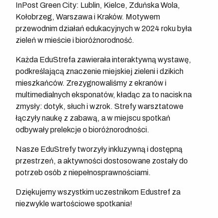
InPost Green City: Lublin, Kielce, Zduńska Wola,
Kołobrzeg, Warszawa i Kraków. Motywem
przewodnim działań edukacyjnych w 2024 roku była
zieleń w mieście i bioróżnorodność.
Każda EduStrefa zawierała interaktywną wystawę,
podkreślającą znaczenie miejskiej zieleni i dzikich
mieszkańców. Zrezygnowaliśmy z ekranów i
multimedialnych eksponatów, kładąc za to nacisk na
zmysły: dotyk, słuch i wzrok. Strefy warsztatowe
łączyły naukę z zabawą, a w miejscu spotkań
odbywały prelekcje o bioróżnorodności.
Nasze EduStrefy tworzyły inkluzywną i dostępną
przestrzeń, a aktywności dostosowane zostały do
potrzeb osób z niepełnosprawnościami.
Dziękujemy wszystkim uczestnikom Edustref za
niezwykle wartościowe spotkania!