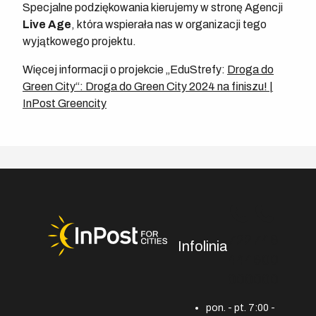
Specjalne podziękowania kierujemy w stronę Agencji
Live Age
, która wspierała nas w organizacji tego
wyjątkowego projektu.
Więcej informacji o projekcie „EduStrefy:
Droga do
Green City“: Droga do Green City 2024 na finiszu! |
InPost Greencity
722
746
Infolinia
444
600
000
000
pon. - pt. 7:00 -