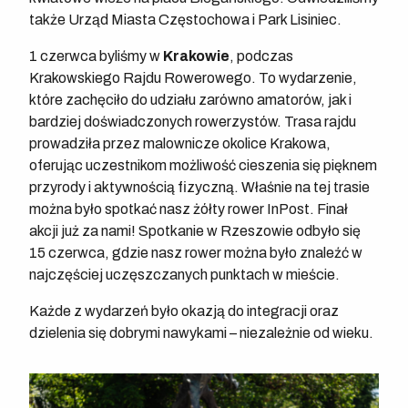
także Urząd Miasta Częstochowa i Park Lisiniec.
1 czerwca byliśmy w
Krakowie
, podczas
Krakowskiego Rajdu Rowerowego. To wydarzenie,
które zachęciło do udziału zarówno amatorów, jak i
bardziej doświadczonych rowerzystów. Trasa rajdu
prowadziła przez malownicze okolice Krakowa,
oferując uczestnikom możliwość cieszenia się pięknem
przyrody i aktywnością fizyczną. Właśnie na tej trasie
można było spotkać nasz żółty rower InPost. Finał
akcji już za nami! Spotkanie w Rzeszowie odbyło się
15 czerwca, gdzie nasz rower można było znaleźć w
najczęściej uczęszczanych punktach w mieście.
Każde z wydarzeń było okazją do integracji oraz
dzielenia się dobrymi nawykami – niezależnie od wieku.