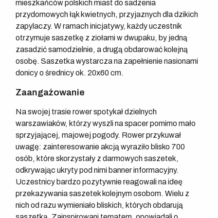
mieszkańców polskich miast do sadzenia
przydomowych łąk kwietnych, przyjaznych dla dzikich
zapylaczy. W ramach inicjatywy, każdy uczestnik
otrzymuje saszetkę z ziołami w dwupaku, by jedną
zasadzić samodzielnie, a drugą obdarować kolejną
osobę. Saszetka wystarcza na zapełnienie nasionami
donicy o średnicy ok. 20x60 cm.
Zaangażowanie
Na swojej trasie rower spotykał dzielnych
warszawiaków, którzy wyszli na spacer pomimo mało
sprzyjającej, majowej pogody. Rower przykuwał
uwagę: zainteresowanie akcją wyraziło blisko 700
osób, które skorzystały z darmowych saszetek,
odkrywając ukryty pod nimi banner informacyjny.
Uczestnicy bardzo pozytywnie reagowali na ideę
przekazywania saszetek kolejnym osobom. Wielu z
nich od razu wymieniało bliskich, których obdarują
saszetką. Zainspirowani tematem, opowiadali o