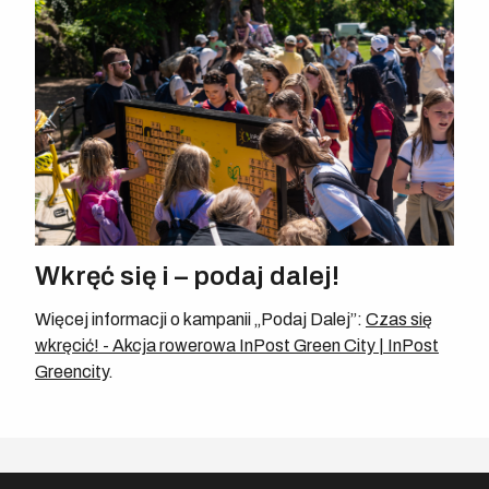
Wkręć się i – podaj dalej!
Więcej informacji o kampanii „Podaj Dalej”:
Czas się
wkręcić! - Akcja rowerowa InPost Green City | InPost
Greencity
.