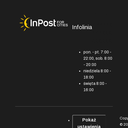
722
746
Infolinia
444
600
000
000
pon. - pt. 7:00 -
22:00, sob. 8:00
- 20:00
niedziela 8:00 -
18:00
święta 8:00 -
16:00
Copy
Pokaż
© 2
ustawienia