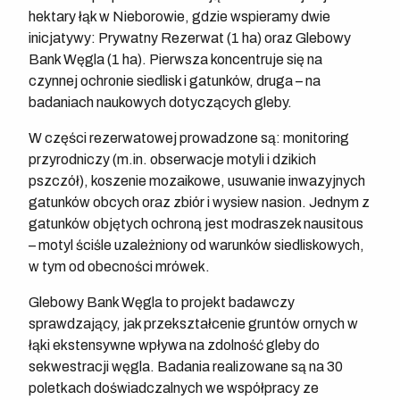
hektary łąk w Nieborowie, gdzie wspieramy dwie
inicjatywy: Prywatny Rezerwat (1 ha) oraz Glebowy
Bank Węgla (1 ha). Pierwsza koncentruje się na
czynnej ochronie siedlisk i gatunków, druga – na
badaniach naukowych dotyczących gleby.
W części rezerwatowej prowadzone są: monitoring
przyrodniczy (m.in. obserwacje motyli i dzikich
pszczół), koszenie mozaikowe, usuwanie inwazyjnych
gatunków obcych oraz zbiór i wysiew nasion. Jednym z
gatunków objętych ochroną jest modraszek nausitous
– motyl ściśle uzależniony od warunków siedliskowych,
w tym od obecności mrówek.
Glebowy Bank Węgla to projekt badawczy
sprawdzający, jak przekształcenie gruntów ornych w
łąki ekstensywne wpływa na zdolność gleby do
sekwestracji węgla. Badania realizowane są na 30
poletkach doświadczalnych we współpracy ze