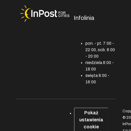
722
746
Infolinia
444
600
000
000
pon. - pt. 7:00 -
22:00, sob. 8:00
- 20:00
niedziela 8:00 -
18:00
święta 8:00 -
16:00
Copy
Pokaż
© 2
ustawienia
InPos
, link otworzy się w nowym oknie
, link otworzy się w nowym oknie
, link otworzy się w nowym okn
, link otworzy się w nowym 
, link otworzy się w now
cookie
z o.o