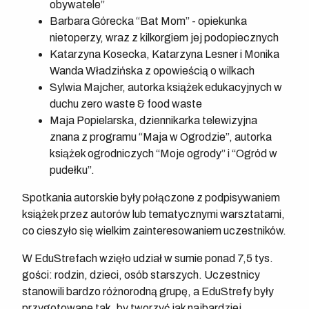
obywatele”
Barbara Górecka “Bat Mom” - opiekunka
nietoperzy, wraz z kilkorgiem jej podopiecznych
Katarzyna Kosecka, Katarzyna Lesner i Monika
Wanda Władzińska z opowieścią o wilkach
Sylwia Majcher, autorka książek edukacyjnych w
duchu zero waste & food waste
Maja Popielarska, dziennikarka telewizyjna
znana z programu “Maja w Ogrodzie”, autorka
książek ogrodniczych “Moje ogrody” i “Ogród w
pudełku”.
Spotkania autorskie były połączone z podpisywaniem
książek przez autorów lub tematycznymi warsztatami,
co cieszyło się wielkim zainteresowaniem uczestników.
W EduStrefach wzięło udział w sumie ponad 7,5 tys.
gości: rodzin, dzieci, osób starszych. Uczestnicy
stanowili bardzo różnorodną grupę, a EduStrefy były
przygotowane tak, by tworzyć jak najbardziej