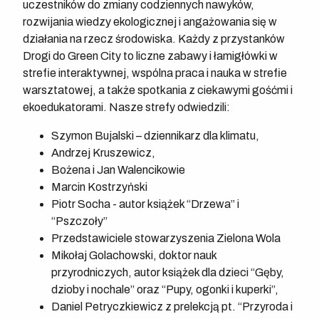
uczestników do zmiany codziennych nawyków,
rozwijania wiedzy ekologicznej i angażowania się w
działania na rzecz środowiska. Każdy z przystanków
Drogi do Green City to liczne zabawy i łamigłówki w
strefie interaktywnej, wspólna praca i nauka w strefie
warsztatowej, a także spotkania z ciekawymi gośćmi i
ekoedukatorami. Nasze strefy odwiedzili:
Szymon Bujalski – dziennikarz dla klimatu,
Andrzej Kruszewicz,
Bożena i Jan Walencikowie
Marcin Kostrzyński
Piotr Socha - autor książek “Drzewa” i
“Pszczoły”
Przedstawiciele stowarzyszenia Zielona Wola
Mikołaj Golachowski, doktor nauk
przyrodniczych, autor książek dla dzieci “Gęby,
dzioby i nochale” oraz “Pupy, ogonki i kuperki”,
Daniel Petryczkiewicz z prelekcją pt. “Przyroda i