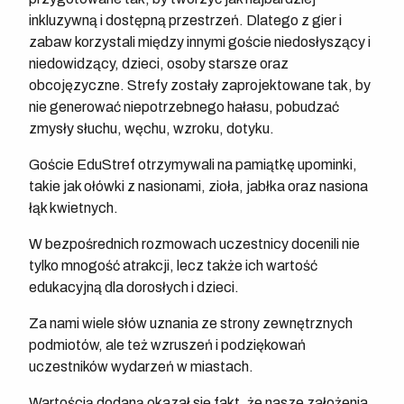
inkluzywną i dostępną przestrzeń. Dlatego z gier i
zabaw korzystali między innymi goście niedosłyszący i
niedowidzący, dzieci, osoby starsze oraz
obcojęzyczne. Strefy zostały zaprojektowane tak, by
nie generować niepotrzebnego hałasu, pobudzać
zmysły słuchu, węchu, wzroku, dotyku.
Goście EduStref otrzymywali na pamiątkę upominki,
takie jak ołówki z nasionami, zioła, jabłka oraz nasiona
łąk kwietnych.
W bezpośrednich rozmowach uczestnicy docenili nie
tylko mnogość atrakcji, lecz także ich wartość
edukacyjną dla dorosłych i dzieci.
Za nami wiele słów uznania ze strony zewnętrznych
podmiotów, ale też wzruszeń i podziękowań
uczestników wydarzeń w miastach.
Wartością dodaną okazał się fakt, że nasze założenia