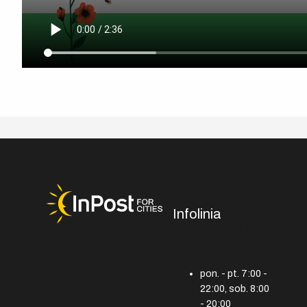
722
746
Infolinia
444
600
000
000
pon. - pt. 7:00 -
22:00, sob. 8:00
- 20:00