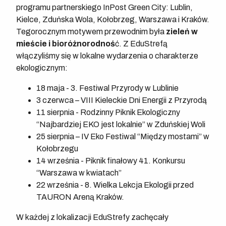
programu partnerskiego InPost Green City: Lublin,
Kielce, Zduńska Wola, Kołobrzeg, Warszawa i Kraków.
Tegorocznym motywem przewodnim była
zieleń w
mieście i bioróżnorodnoś
ć. Z EduStrefą
włączyliśmy się w lokalne wydarzenia o charakterze
ekologicznym:
18 maja - 3. Festiwal Przyrody w Lublinie
3 czerwca – VIII Kieleckie Dni Energii z Przyrodą
11 sierpnia - Rodzinny Piknik Ekologiczny
“Najbardziej EKO jest lokalnie” w Zduńskiej Woli
25 sierpnia – IV Eko Festiwal “Między mostami” w
Kołobrzegu
14 września - Piknik finałowy 41. Konkursu
“Warszawa w kwiatach”
22 września - 8. Wielka Lekcja Ekologii przed
TAURON Areną Kraków.
W każdej z lokalizacji EduStrefy zachęcały