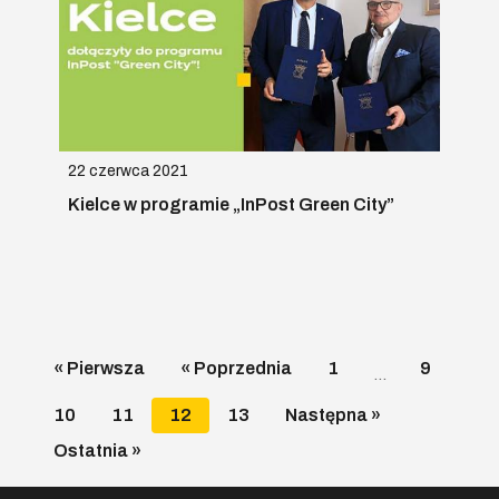
22 czerwca 2021
Kielce w programie „InPost Green City”
« Pierwsza
« Poprzednia
1
9
…
10
11
12
13
Następna »
Ostatnia »