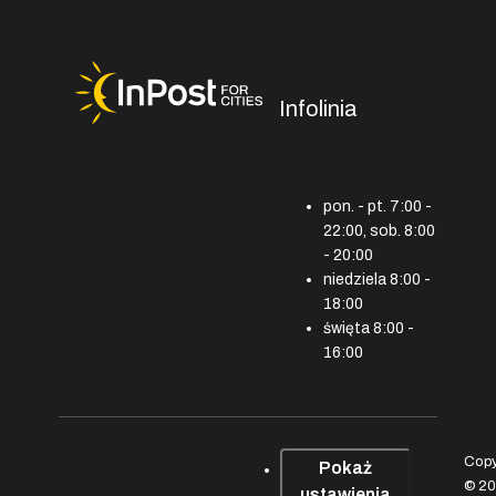
722
746
Infolinia
444
600
000
000
pon. - pt. 7:00 -
22:00, sob. 8:00
- 20:00
niedziela 8:00 -
18:00
święta 8:00 -
16:00
Copy
Pokaż
© 2
ustawienia