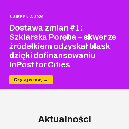
3 SIERPNIA 2026
Dostawa zmian #1:
Szklarska Poręba – skwer ze
źródełkiem odzyskał blask
dzięki dofinansowaniu
InPost for Cities
Czytaj więcej →
Aktualności